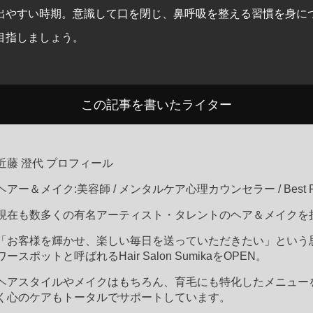
出やすい時期。意識して口を閉じ、鼻呼吸を整える習慣を身に
目指しましょう。
この記事を書いたライター
近藤 澄代 プロフィール
ヘアー＆メイク:美容師 / メンタルケア心理カウンセラー / Best Pe
現在も数多くの有名アーティスト・タレントのヘア＆メイクを
「お客様を輝かせ、楽しい毎日を送っていただきたい」という思
ワースポットと呼ばれるHair Salon SumikaをOPEN。
ヘアスタイルやメイクはもちろん、育毛にも特化したメニュー
く心のケアもトータルでサポートしています。