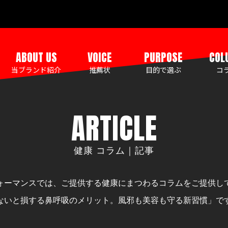
ABOUT US
VOICE
PURPOSE
COL
当ブランド紹介
推薦状
目的で選ぶ
コ
ARTICLE
健康 コラム｜記事
ォーマンスでは、ご提供する健康にまつわるコラムをご提供し
ないと損する鼻呼吸のメリット。風邪も美容も守る新習慣」で