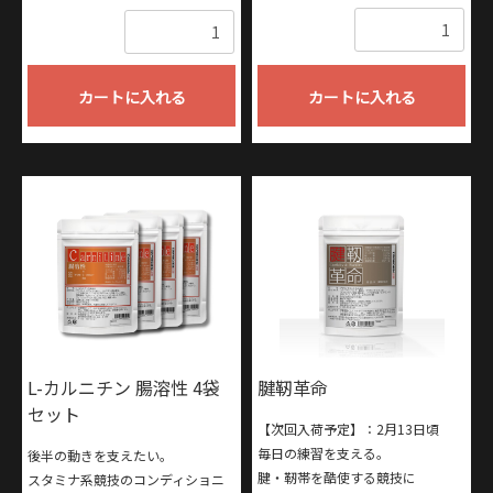
数量
数量
カートに入れる
カートに入れる
L-カルニチン 腸溶性 4袋
腱靭革命
セット
【次回入荷予定】：2月13日頃
毎日の練習を支える。
後半の動きを支えたい。
腱・靭帯を酷使する競技に
スタミナ系競技のコンディショニ