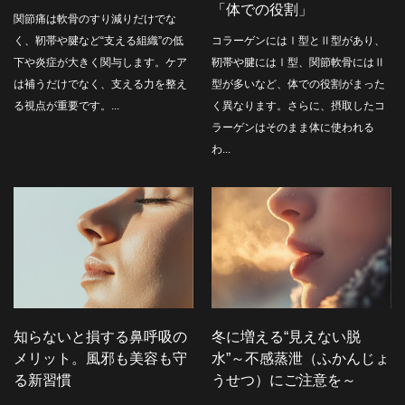
「体での役割」
関節痛は軟骨のすり減りだけでな
く、靭帯や腱など“支える組織”の低
コラーゲンにはⅠ型とⅡ型があり、
下や炎症が大きく関与します。ケア
靭帯や腱にはⅠ型、関節軟骨にはⅡ
は補うだけでなく、支える力を整え
型が多いなど、体での役割がまった
る視点が重要です。...
く異なります。さらに、摂取したコ
ラーゲンはそのまま体に使われる
わ...
知らないと損する鼻呼吸の
冬に増える“見えない脱
メリット。風邪も美容も守
水”～不感蒸泄（ふかんじょ
る新習慣
うせつ）にご注意を～