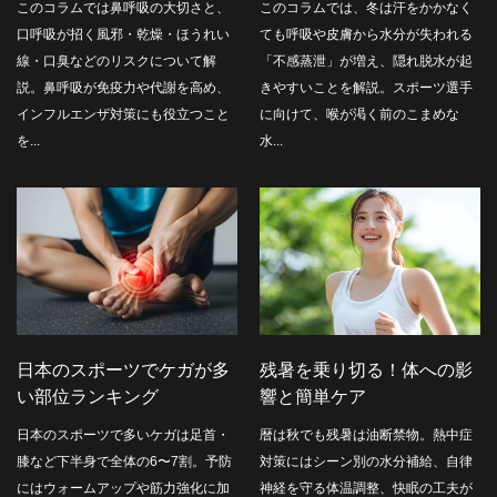
このコラムでは鼻呼吸の大切さと、
このコラムでは、冬は汗をかかなく
口呼吸が招く風邪・乾燥・ほうれい
ても呼吸や皮膚から水分が失われる
線・口臭などのリスクについて解
「不感蒸泄」が増え、隠れ脱水が起
説。鼻呼吸が免疫力や代謝を高め、
きやすいことを解説。スポーツ選手
インフルエンザ対策にも役立つこと
に向けて、喉が渇く前のこまめな
を...
水...
日本のスポーツでケガが多
残暑を乗り切る！体への影
い部位ランキング
響と簡単ケア
日本のスポーツで多いケガは足首・
暦は秋でも残暑は油断禁物。熱中症
膝など下半身で全体の6〜7割。予防
対策にはシーン別の水分補給、自律
にはウォームアップや筋力強化に加
神経を守る体温調整、快眠の工夫が