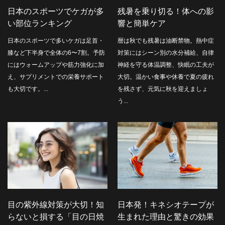
日本のスポーツでケガが多
残暑を乗り切る！体への影
い部位ランキング
響と簡単ケア
日本のスポーツで多いケガは足首・
暦は秋でも残暑は油断禁物。熱中症
膝など下半身で全体の6〜7割。予防
対策にはシーン別の水分補給、自律
にはウォームアップや筋力強化に加
神経を守る体温調整、快眠の工夫が
え、サプリメントでの栄養サポート
大切。温かい食事や休養で夏の疲れ
も大切です。...
を残さず、元気に秋を迎えましょ
う...
目の紫外線対策が大切！知
日本発！キネシオテープが
らないと損する「目の日焼
生まれた理由と驚きの効果