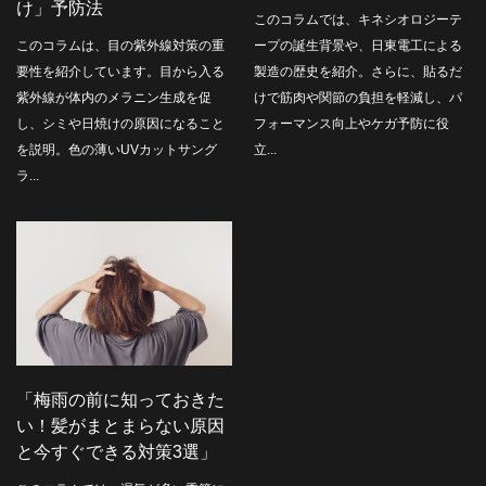
け」予防法
このコラムでは、キネシオロジーテ
このコラムは、目の紫外線対策の重
ープの誕生背景や、日東電工による
要性を紹介しています。目から入る
製造の歴史を紹介。さらに、貼るだ
紫外線が体内のメラニン生成を促
けで筋肉や関節の負担を軽減し、パ
し、シミや日焼けの原因になること
フォーマンス向上やケガ予防に役
を説明。色の薄いUVカットサング
立...
ラ...
「梅雨の前に知っておきた
い！髪がまとまらない原因
と今すぐできる対策3選」