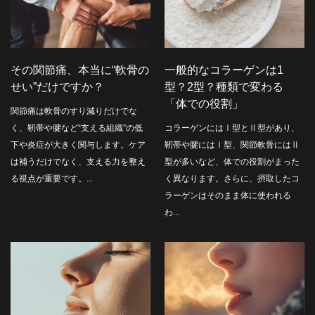
その関節痛、本当に“軟骨の
一般的なコラーゲンは1
せい”だけですか？
型？2型？種類で変わる
「体での役割」
関節痛は軟骨のすり減りだけでな
く、靭帯や腱など“支える組織”の低
コラーゲンにはⅠ型とⅡ型があり、
下や炎症が大きく関与します。ケア
靭帯や腱にはⅠ型、関節軟骨にはⅡ
は補うだけでなく、支える力を整え
型が多いなど、体での役割がまった
る視点が重要です。...
く異なります。さらに、摂取したコ
ラーゲンはそのまま体に使われる
わ...