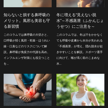
知らないと損する鼻呼吸の
冬に増える“見えない脱
メリット。風邪も美容も守
水”～不感蒸泄（ふかんじょ
る新習慣
うせつ）にご注意を～
このコラムでは鼻呼吸の大切さと、
このコラムでは、冬は汗をかかなく
口呼吸が招く風邪・乾燥・ほうれい
ても呼吸や皮膚から水分が失われる
線・口臭などのリスクについて解
「不感蒸泄」が増え、隠れ脱水が起
説。鼻呼吸が免疫力や代謝を高め、
きやすいことを解説。スポーツ選手
インフルエンザ対策にも役立つこと
に向けて、喉が渇く前のこまめな
を...
水...