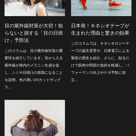
目の紫外線対策が大切！知
日本発！キネシオテープが
らないと損する「目の日焼
生まれた理由と驚きの効果
け」予防法
このコラムでは、キネシオロジーテ
このコラムは、目の紫外線対策の重
ープの誕生背景や、日東電工による
要性を紹介しています。目から入る
製造の歴史を紹介。さらに、貼るだ
紫外線が体内のメラニン生成を促
けで筋肉や関節の負担を軽減し、パ
し、シミや日焼けの原因になること
フォーマンス向上やケガ予防に役
を説明。色の薄いUVカットサング
立...
ラ...