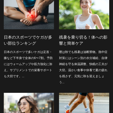
日本のスポーツでケガが多
残暑を乗り切る！体への影
い部位ランキング
響と簡単ケア
日本のスポーツで多いケガは足首・
暦は秋でも残暑は油断禁物。熱中症
膝など下半身で全体の6〜7割。予防
対策にはシーン別の水分補給、自律
にはウォームアップや筋力強化に加
神経を守る体温調整、快眠の工夫が
え、サプリメントでの栄養サポート
大切。温かい食事や休養で夏の疲れ
も大切です。...
を残さず、元気に秋を迎えましょ
う...