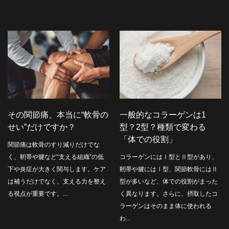
その関節痛、本当に“軟骨の
一般的なコラーゲンは1
せい”だけですか？
型？2型？種類で変わる
「体での役割」
関節痛は軟骨のすり減りだけでな
く、靭帯や腱など“支える組織”の低
コラーゲンにはⅠ型とⅡ型があり、
下や炎症が大きく関与します。ケア
靭帯や腱にはⅠ型、関節軟骨にはⅡ
は補うだけでなく、支える力を整え
型が多いなど、体での役割がまった
る視点が重要です。...
く異なります。さらに、摂取したコ
ラーゲンはそのまま体に使われる
わ...