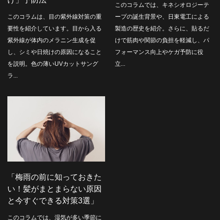
このコラムでは、キネシオロジーテ
このコラムは、目の紫外線対策の重
ープの誕生背景や、日東電工による
要性を紹介しています。目から入る
製造の歴史を紹介。さらに、貼るだ
紫外線が体内のメラニン生成を促
けで筋肉や関節の負担を軽減し、パ
し、シミや日焼けの原因になること
フォーマンス向上やケガ予防に役
を説明。色の薄いUVカットサング
立...
ラ...
「梅雨の前に知っておきた
い！髪がまとまらない原因
と今すぐできる対策3選」
このコラムでは、湿気が多い季節に