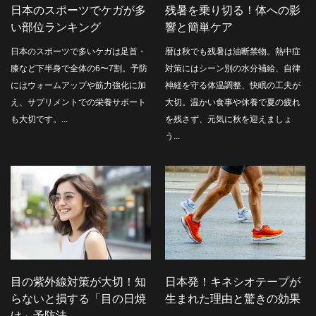
日本のスポーツでケガが多
残暑を乗り切る！体への影
い部位ランキング
響と簡単ケア
日本のスポーツで多いケガは足首・
暦は秋でも残暑は油断禁物。熱中症
膝など下半身で全体の6〜7割。予防
対策にはシーン別の水分補給、自律
にはウォームアップや筋力強化に加
神経を守る体温調整、快眠の工夫が
え、サプリメントでの栄養サポート
大切。温かい食事や休養で夏の疲れ
も大切です。...
を残さず、元気に秋を迎えましょ
う...
目の紫外線対策が大切！知
日本発！キネシオテープが
らないと損する「目の日焼
生まれた理由と驚きの効果
け」予防法