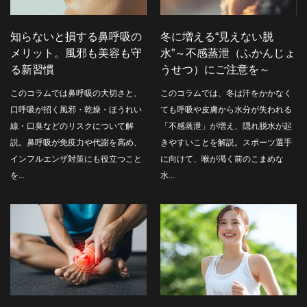
知らないと損する鼻呼吸の
冬に増える“見えない脱
メリット。風邪も美容も守
水”～不感蒸泄（ふかんじょ
る新習慣
うせつ）にご注意を～
このコラムでは鼻呼吸の大切さと、
このコラムでは、冬は汗をかかなく
口呼吸が招く風邪・乾燥・ほうれい
ても呼吸や皮膚から水分が失われる
線・口臭などのリスクについて解
「不感蒸泄」が増え、隠れ脱水が起
説。鼻呼吸が免疫力や代謝を高め、
きやすいことを解説。スポーツ選手
インフルエンザ対策にも役立つこと
に向けて、喉が渇く前のこまめな
を...
水...