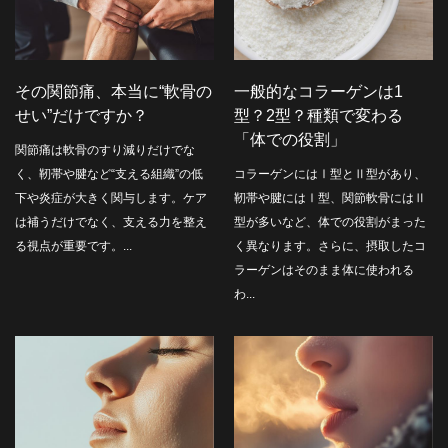
その関節痛、本当に“軟骨の
一般的なコラーゲンは1
せい”だけですか？
型？2型？種類で変わる
「体での役割」
関節痛は軟骨のすり減りだけでな
く、靭帯や腱など“支える組織”の低
コラーゲンにはⅠ型とⅡ型があり、
下や炎症が大きく関与します。ケア
靭帯や腱にはⅠ型、関節軟骨にはⅡ
は補うだけでなく、支える力を整え
型が多いなど、体での役割がまった
る視点が重要です。...
く異なります。さらに、摂取したコ
ラーゲンはそのまま体に使われる
わ...