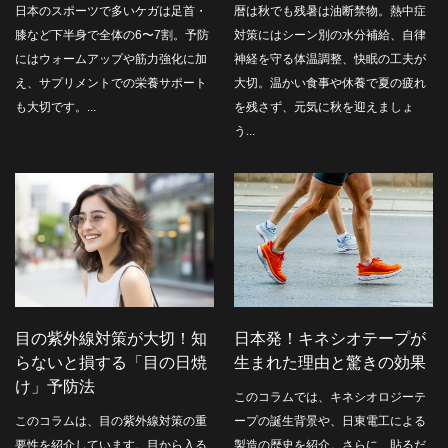
日本のスポーツで多いケガは足首・
暦は秋でも残暑は油断禁物。熱中症
膝など下半身で全体の6〜7割。予防
対策にはシーン別の水分補給、自律
にはウォームアップや筋力強化に加
神経を守る体温調整、快眠の工夫が
え、サプリメントでの栄養サポート
大切。温かい食事や休養で夏の疲れ
も大切です。...
を残さず、元気に秋を迎えましょ
う...
目の紫外線対策が大切！知
日本発！キネシオテープが
らないと損する「目の日焼
生まれた理由と驚きの効果
け」予防法
このコラムでは、キネシオロジーテ
このコラムは、目の紫外線対策の重
ープの誕生背景や、日東電工による
要性を紹介しています。目から入る
製造の歴史を紹介。さらに、貼るだ