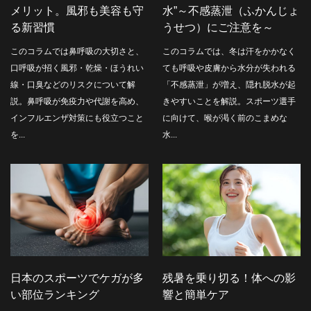
メリット。風邪も美容も守
水”～不感蒸泄（ふかんじょ
る新習慣
うせつ）にご注意を～
このコラムでは鼻呼吸の大切さと、
このコラムでは、冬は汗をかかなく
口呼吸が招く風邪・乾燥・ほうれい
ても呼吸や皮膚から水分が失われる
線・口臭などのリスクについて解
「不感蒸泄」が増え、隠れ脱水が起
説。鼻呼吸が免疫力や代謝を高め、
きやすいことを解説。スポーツ選手
インフルエンザ対策にも役立つこと
に向けて、喉が渇く前のこまめな
を...
水...
日本のスポーツでケガが多
残暑を乗り切る！体への影
い部位ランキング
響と簡単ケア