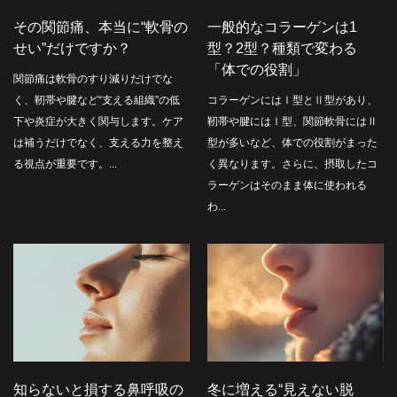
その関節痛、本当に“軟骨の
一般的なコラーゲンは1
せい”だけですか？
型？2型？種類で変わる
「体での役割」
関節痛は軟骨のすり減りだけでな
く、靭帯や腱など“支える組織”の低
コラーゲンにはⅠ型とⅡ型があり、
下や炎症が大きく関与します。ケア
靭帯や腱にはⅠ型、関節軟骨にはⅡ
は補うだけでなく、支える力を整え
型が多いなど、体での役割がまった
る視点が重要です。...
く異なります。さらに、摂取したコ
ラーゲンはそのまま体に使われる
わ...
知らないと損する鼻呼吸の
冬に増える“見えない脱