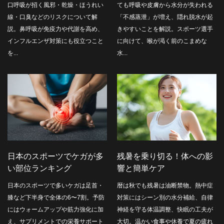
口呼吸が招く風邪・乾燥・ほうれい
ても呼吸や皮膚から水分が失われる
線・口臭などのリスクについて解
「不感蒸泄」が増え、隠れ脱水が起
説。鼻呼吸が免疫力や代謝を高め、
きやすいことを解説。スポーツ選手
インフルエンザ対策にも役立つこと
に向けて、喉が渇く前のこまめな
を...
水...
日本のスポーツでケガが多
残暑を乗り切る！体への影
い部位ランキング
響と簡単ケア
日本のスポーツで多いケガは足首・
暦は秋でも残暑は油断禁物。熱中症
膝など下半身で全体の6〜7割。予防
対策にはシーン別の水分補給、自律
にはウォームアップや筋力強化に加
神経を守る体温調整、快眠の工夫が
え、サプリメントでの栄養サポート
大切。温かい食事や休養で夏の疲れ