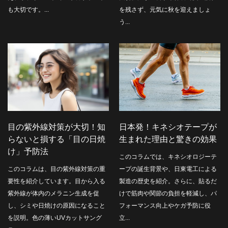
も大切です。...
を残さず、元気に秋を迎えましょ
う...
目の紫外線対策が大切！知
日本発！キネシオテープが
らないと損する「目の日焼
生まれた理由と驚きの効果
け」予防法
このコラムでは、キネシオロジーテ
このコラムは、目の紫外線対策の重
ープの誕生背景や、日東電工による
要性を紹介しています。目から入る
製造の歴史を紹介。さらに、貼るだ
紫外線が体内のメラニン生成を促
けで筋肉や関節の負担を軽減し、パ
し、シミや日焼けの原因になること
フォーマンス向上やケガ予防に役
を説明。色の薄いUVカットサング
立...