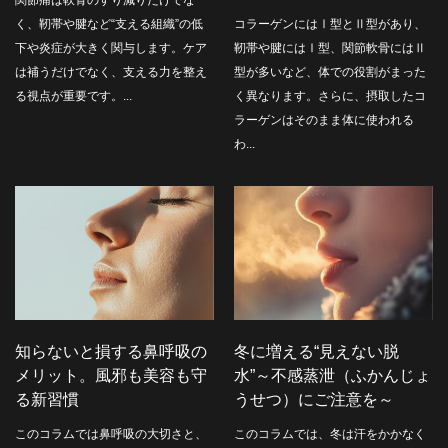
関節痛は軟骨のすり減りだけでな
く、靭帯や腱など“支える組織”の低
コラーゲンにはⅠ型とⅡ型があり、
下や炎症が大きく関与します。ケア
靭帯や腱にはⅠ型、関節軟骨にはⅡ
は補うだけでなく、支える力を整え
型が多いなど、体での役割がまった
る視点が重要です。...
く異なります。さらに、摂取したコ
ラーゲンはそのまま体に使われる
わ...
知らないと損する鼻呼吸の
冬に増える“見えない脱
メリット。風邪も美容も守
水”～不感蒸泄（ふかんじょ
る新習慣
うせつ）にご注意を～
このコラムでは鼻呼吸の大切さと、
このコラムでは、冬は汗をかかなく