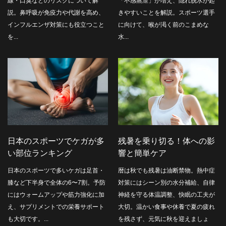
線・口臭などのリスクについて解
「不感蒸泄」が増え、隠れ脱水が起
説。鼻呼吸が免疫力や代謝を高め、
きやすいことを解説。スポーツ選手
インフルエンザ対策にも役立つこと
に向けて、喉が渇く前のこまめな
を...
水...
日本のスポーツでケガが多
残暑を乗り切る！体への影
い部位ランキング
響と簡単ケア
日本のスポーツで多いケガは足首・
暦は秋でも残暑は油断禁物。熱中症
膝など下半身で全体の6〜7割。予防
対策にはシーン別の水分補給、自律
にはウォームアップや筋力強化に加
神経を守る体温調整、快眠の工夫が
え、サプリメントでの栄養サポート
大切。温かい食事や休養で夏の疲れ
も大切です。...
を残さず、元気に秋を迎えましょ