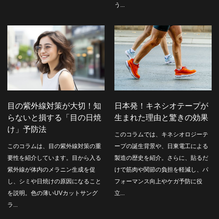
う...
目の紫外線対策が大切！知
日本発！キネシオテープが
らないと損する「目の日焼
生まれた理由と驚きの効果
け」予防法
このコラムでは、キネシオロジーテ
このコラムは、目の紫外線対策の重
ープの誕生背景や、日東電工による
要性を紹介しています。目から入る
製造の歴史を紹介。さらに、貼るだ
紫外線が体内のメラニン生成を促
けで筋肉や関節の負担を軽減し、パ
し、シミや日焼けの原因になること
フォーマンス向上やケガ予防に役
を説明。色の薄いUVカットサング
立...
ラ...