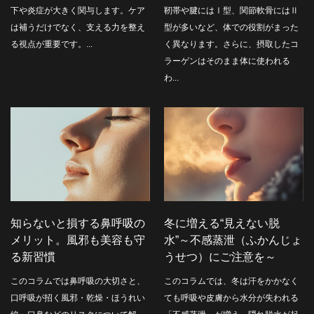
下や炎症が大きく関与します。ケア
靭帯や腱にはⅠ型、関節軟骨にはⅡ
は補うだけでなく、支える力を整え
型が多いなど、体での役割がまった
る視点が重要です。...
く異なります。さらに、摂取したコ
ラーゲンはそのまま体に使われる
わ...
知らないと損する鼻呼吸の
冬に増える“見えない脱
メリット。風邪も美容も守
水”～不感蒸泄（ふかんじょ
る新習慣
うせつ）にご注意を～
このコラムでは鼻呼吸の大切さと、
このコラムでは、冬は汗をかかなく
口呼吸が招く風邪・乾燥・ほうれい
ても呼吸や皮膚から水分が失われる