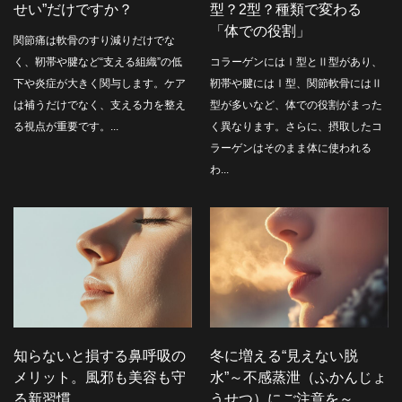
せい”だけですか？
型？2型？種類で変わる
「体での役割」
関節痛は軟骨のすり減りだけでな
く、靭帯や腱など“支える組織”の低
コラーゲンにはⅠ型とⅡ型があり、
下や炎症が大きく関与します。ケア
靭帯や腱にはⅠ型、関節軟骨にはⅡ
は補うだけでなく、支える力を整え
型が多いなど、体での役割がまった
る視点が重要です。...
く異なります。さらに、摂取したコ
ラーゲンはそのまま体に使われる
わ...
知らないと損する鼻呼吸の
冬に増える“見えない脱
メリット。風邪も美容も守
水”～不感蒸泄（ふかんじょ
る新習慣
うせつ）にご注意を～