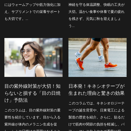
にはウォームアップや筋力強化に加
神経を守る体温調整、快眠の工夫が
え、サプリメントでの栄養サポート
大切。温かい食事や休養で夏の疲れ
も大切です。...
を残さず、元気に秋を迎えましょ
う...
目の紫外線対策が大切！知
日本発！キネシオテープが
らないと損する「目の日焼
生まれた理由と驚きの効果
け」予防法
このコラムでは、キネシオロジーテ
このコラムは、目の紫外線対策の重
ープの誕生背景や、日東電工による
要性を紹介しています。目から入る
製造の歴史を紹介。さらに、貼るだ
紫外線が体内のメラニン生成を促
けで筋肉や関節の負担を軽減し、パ