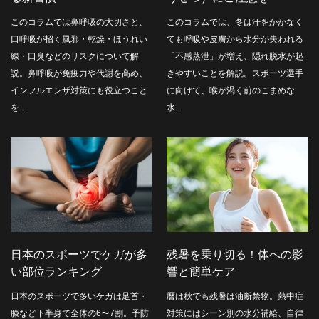
このコラムでは鼻呼吸の大切さと、
このコラムでは、冬は汗をかかなく
口呼吸が招く風邪・乾燥・ほうれい
ても呼吸や皮膚から水分が失われる
線・口臭などのリスクについて解
「不感蒸泄」が増え、隠れ脱水が起
説。鼻呼吸が免疫力や代謝を高め、
きやすいことを解説。スポーツ選手
インフルエンザ対策にも役立つこと
に向けて、喉が渇く前のこまめな
を...
水...
日本のスポーツでケガが多
残暑を乗り切る！体への影
い部位ランキング
響と簡単ケア
日本のスポーツで多いケガは足首・
暦は秋でも残暑は油断禁物。熱中症
膝など下半身で全体の6〜7割。予防
対策にはシーン別の水分補給、自律