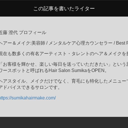
この記事を書いたライター
近藤 澄代 プロフィール
ヘアー＆メイク:美容師 / メンタルケア心理カウンセラー / Best Pe
現在も数多くの有名アーティスト・タレントのヘア＆メイクを
「お客様を輝かせ、楽しい毎日を送っていただきたい」という思
ワースポットと呼ばれるHair Salon SumikaをOPEN。
ヘアスタイル、メイクだけでなく、育毛にも特化したメニュー
アドバイスできるサロンです。
https://sumikahairmake.com/