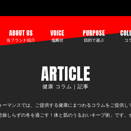
ABOUT US
VOICE
PURPOSE
COL
当ブランド紹介
推薦状
目的で選ぶ
コ
ARTICLE
健康 コラム｜記事
ォーマンスでは、ご提供する健康にまつわるコラムをご提供し
乾燥しらずの冬を過ごす！体と肌のうるおいキープ術」です。