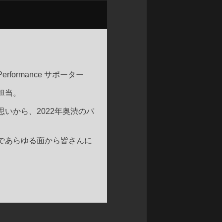
rformance サポーター
担当。
いから、2022年奥渋のパ
であらゆる面から皆さんに