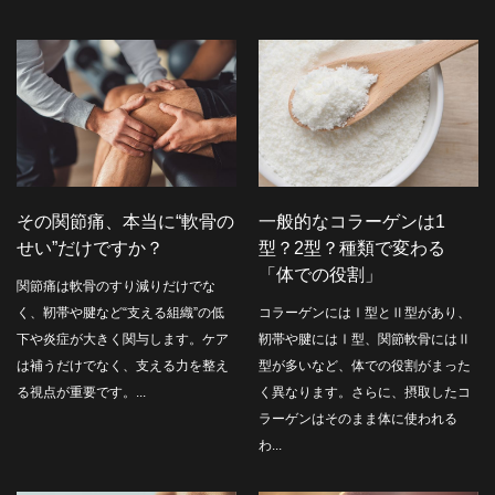
その関節痛、本当に“軟骨の
一般的なコラーゲンは1
せい”だけですか？
型？2型？種類で変わる
「体での役割」
関節痛は軟骨のすり減りだけでな
く、靭帯や腱など“支える組織”の低
コラーゲンにはⅠ型とⅡ型があり、
下や炎症が大きく関与します。ケア
靭帯や腱にはⅠ型、関節軟骨にはⅡ
は補うだけでなく、支える力を整え
型が多いなど、体での役割がまった
る視点が重要です。...
く異なります。さらに、摂取したコ
ラーゲンはそのまま体に使われる
わ...