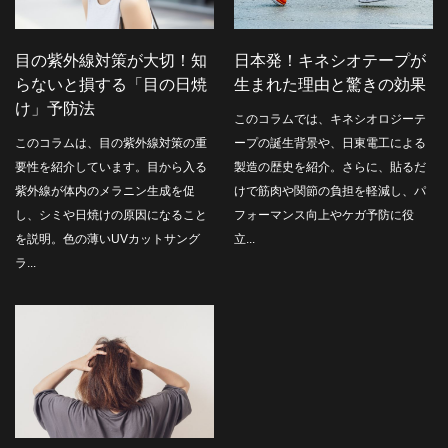
目の紫外線対策が大切！知
日本発！キネシオテープが
らないと損する「目の日焼
生まれた理由と驚きの効果
け」予防法
このコラムでは、キネシオロジーテ
このコラムは、目の紫外線対策の重
ープの誕生背景や、日東電工による
要性を紹介しています。目から入る
製造の歴史を紹介。さらに、貼るだ
紫外線が体内のメラニン生成を促
けで筋肉や関節の負担を軽減し、パ
し、シミや日焼けの原因になること
フォーマンス向上やケガ予防に役
を説明。色の薄いUVカットサング
立...
ラ...