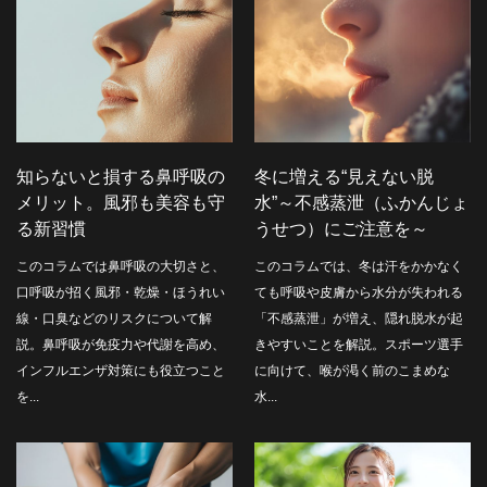
知らないと損する鼻呼吸の
冬に増える“見えない脱
メリット。風邪も美容も守
水”～不感蒸泄（ふかんじょ
る新習慣
うせつ）にご注意を～
このコラムでは鼻呼吸の大切さと、
このコラムでは、冬は汗をかかなく
口呼吸が招く風邪・乾燥・ほうれい
ても呼吸や皮膚から水分が失われる
線・口臭などのリスクについて解
「不感蒸泄」が増え、隠れ脱水が起
説。鼻呼吸が免疫力や代謝を高め、
きやすいことを解説。スポーツ選手
インフルエンザ対策にも役立つこと
に向けて、喉が渇く前のこまめな
を...
水...