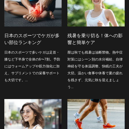
日本のスポーツでケガが多
残暑を乗り切る！体への影
い部位ランキング
響と簡単ケア
日本のスポーツで多いケガは足首・
暦は秋でも残暑は油断禁物。熱中症
膝など下半身で全体の6〜7割。予防
対策にはシーン別の水分補給、自律
にはウォームアップや筋力強化に加
神経を守る体温調整、快眠の工夫が
え、サプリメントでの栄養サポート
大切。温かい食事や休養で夏の疲れ
も大切です。...
を残さず、元気に秋を迎えましょ
う...