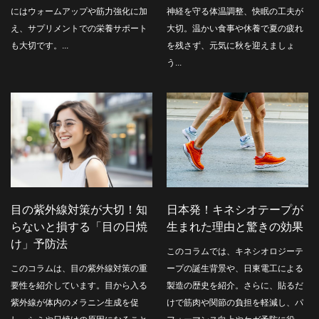
にはウォームアップや筋力強化に加
神経を守る体温調整、快眠の工夫が
え、サプリメントでの栄養サポート
大切。温かい食事や休養で夏の疲れ
も大切です。...
を残さず、元気に秋を迎えましょ
う...
目の紫外線対策が大切！知
日本発！キネシオテープが
らないと損する「目の日焼
生まれた理由と驚きの効果
け」予防法
このコラムでは、キネシオロジーテ
このコラムは、目の紫外線対策の重
ープの誕生背景や、日東電工による
要性を紹介しています。目から入る
製造の歴史を紹介。さらに、貼るだ
紫外線が体内のメラニン生成を促
けで筋肉や関節の負担を軽減し、パ