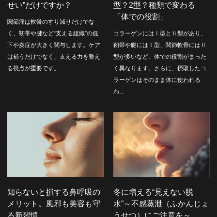
せい”だけですか？
型？2型？種類で変わる
「体での役割」
関節痛は軟骨のすり減りだけでな
く、靭帯や腱など“支える組織”の低
コラーゲンにはⅠ型とⅡ型があり、
下や炎症が大きく関与します。ケア
靭帯や腱にはⅠ型、関節軟骨にはⅡ
は補うだけでなく、支える力を整え
型が多いなど、体での役割がまった
る視点が重要です。...
く異なります。さらに、摂取したコ
ラーゲンはそのまま体に使われる
わ...
知らないと損する鼻呼吸の
冬に増える“見えない脱
メリット。風邪も美容も守
水”～不感蒸泄（ふかんじょ
る新習慣
うせつ）にご注意を～