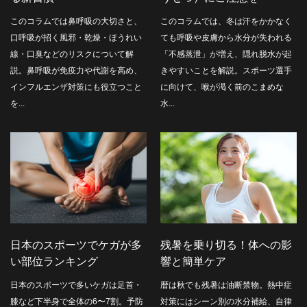
このコラムでは鼻呼吸の大切さと、
このコラムでは、冬は汗をかかなく
口呼吸が招く風邪・乾燥・ほうれい
ても呼吸や皮膚から水分が失われる
線・口臭などのリスクについて解
「不感蒸泄」が増え、隠れ脱水が起
説。鼻呼吸が免疫力や代謝を高め、
きやすいことを解説。スポーツ選手
インフルエンザ対策にも役立つこと
に向けて、喉が渇く前のこまめな
を...
水...
日本のスポーツでケガが多
残暑を乗り切る！体への影
い部位ランキング
響と簡単ケア
日本のスポーツで多いケガは足首・
暦は秋でも残暑は油断禁物。熱中症
膝など下半身で全体の6〜7割。予防
対策にはシーン別の水分補給、自律